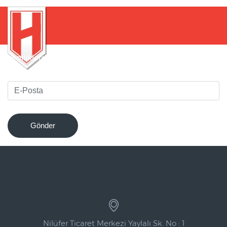
Yeniliklerden haberdar olmak için bültenimize kaydolun
!
Gönder
Nilüfer Ticaret Merkezi Yaylalı Sk. No : 1