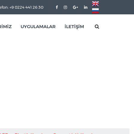
efon: +9 0224 441 26 30
RİMİZ
UYGULAMALAR
İLETİŞİM