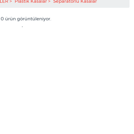
NLER
Plastik Kasalar
Separatörlü Kasalar
/ 0 ürün görüntüleniyor.
,