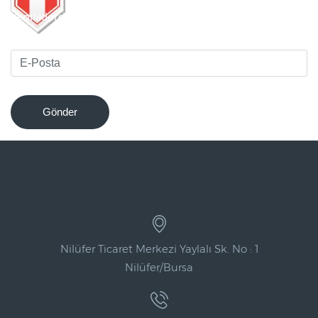
Yeniliklerden haberdar olmak için bültenimize kaydolun
!
Gönder
Nilüfer Ticaret Merkezi Yaylalı Sk. No : 1
Nilüfer/Bursa