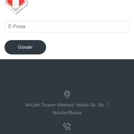
Yeniliklerden haberdar olmak için bültenimize kaydolun
!
Gönder
Nilüfer Ticaret Merkezi Yaylalı Sk. No : 1
Nilüfer/Bursa