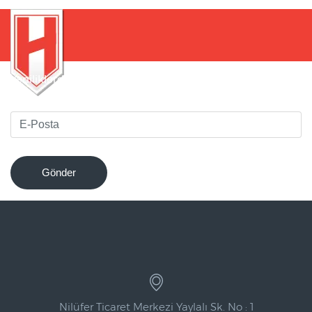
Yeniliklerden haberdar olmak için bültenimize kaydolun
!
Gönder
Nilüfer Ticaret Merkezi Yaylalı Sk. No : 1