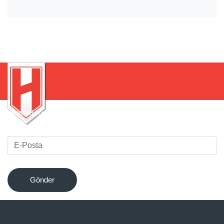
Yeniliklerden haberdar olmak için bültenimize kaydolun
!
Gönder