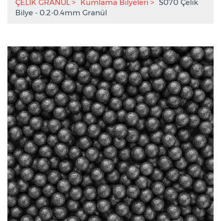
ÇELİK GRANÜL
Kumlama Bilyeleri
S070 Çelik
Bilye - 0.2-0.4mm Granül