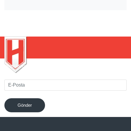
Yeniliklerden haberdar olmak için bültenimize kaydolun
!
Gönder