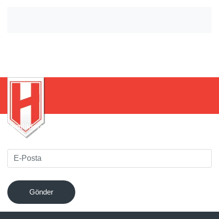
Yeniliklerden haberdar olmak için bültenimize kaydolun
!
Gönder