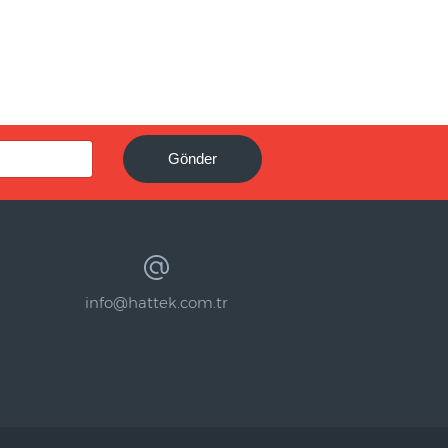
Gönder
info@hattek.com.tr