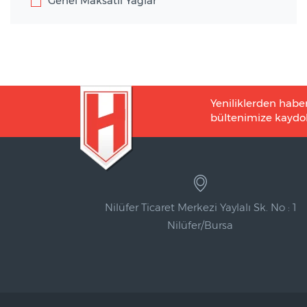
Genel Maksatlı Yağlar
Yeniliklerden habe
bültenimize kaydol
Nilüfer Ticaret Merkezi Yaylalı Sk. No : 1
Nilüfer/Bursa