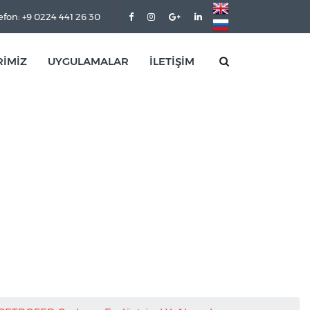
efon: +9 0224 441 26 30
RİMİZ
UYGULAMALAR
İLETİŞİM