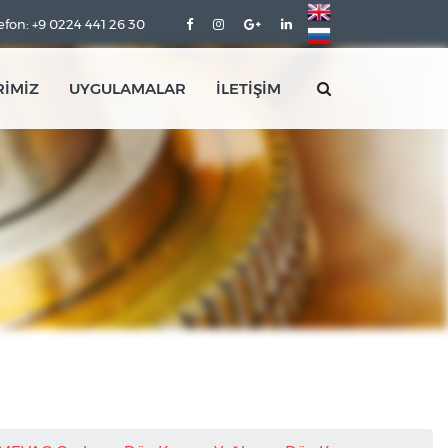
efon: +9 0224 441 26 30
RİMİZ
UYGULAMALAR
İLETİŞİM