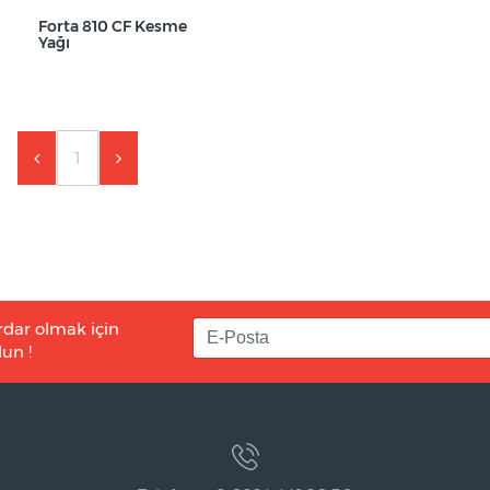
Forta 810 CF Kesme
Yağı
1
rdar olmak için
un !