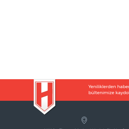
Yeniliklerden habe
bültenimize kaydol