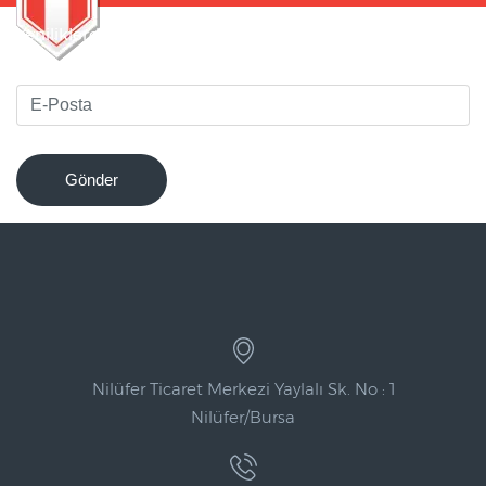
Yeniliklerden haberdar olmak için bültenimize kaydolun
!
Gönder
Nilüfer Ticaret Merkezi Yaylalı Sk. No : 1
Nilüfer/Bursa