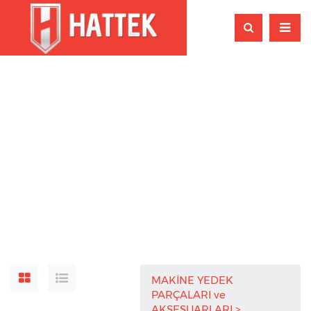
MAKİNE YEDEK
PARÇALARI ve
AKSESUARLARI