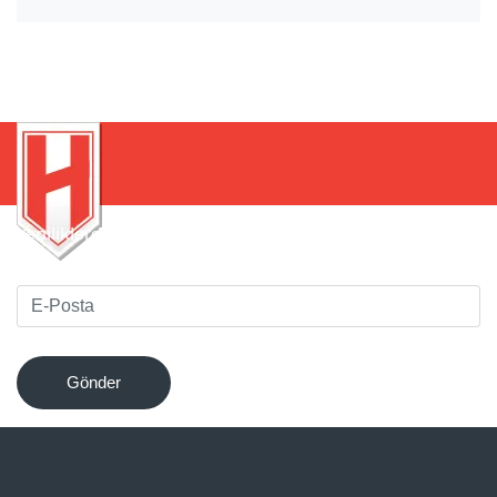
Yeniliklerden haberdar olmak için bültenimize kaydolun
!
Gönder