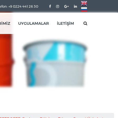
efon: +9 0224 441 26 30
RİMİZ
UYGULAMALAR
İLETİŞİM