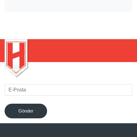
Yeniliklerden haberdar olmak için bültenimize kaydolun
!
Gönder