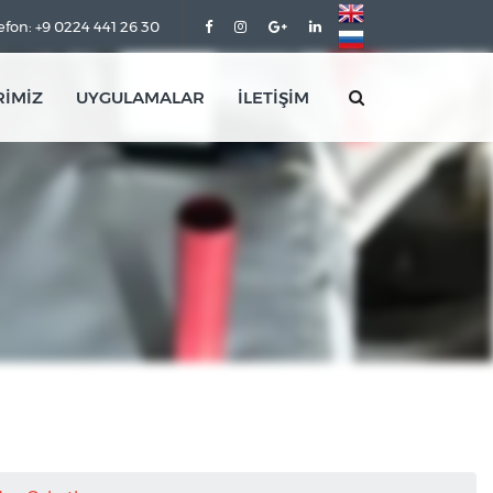
efon: +9 0224 441 26 30
RİMİZ
UYGULAMALAR
İLETİŞİM