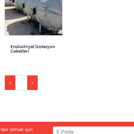
Endüstriyel İzolasyon
Ceketleri
1
rdar olmak için