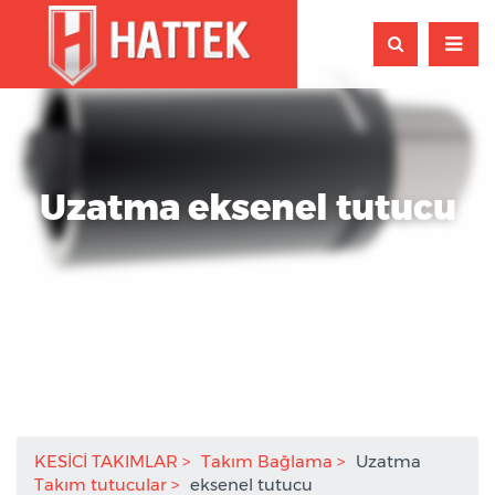
Uzatma eksenel tutucu
KESİCİ TAKIMLAR
Takım Bağlama
Uzatma
Takım tutucular
eksenel tutucu