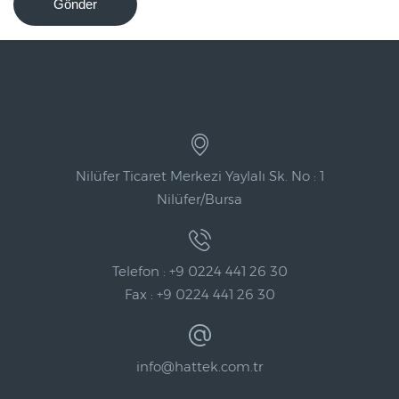
Gönder
Nilüfer Ticaret Merkezi Yaylalı Sk. No : 1
Nilüfer/Bursa
Telefon : +9 0224 441 26 30
Fax : +9 0224 441 26 30
info@hattek.com.tr