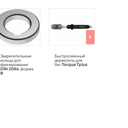
Закрепительные
Быстросменный
Прецизио
кольца для
держатель для
цанга ER 
фрезерования
бит Torque Tplus
уплотнен
DIN 2084, форма
отверстия
B
подвода 
для
прецизио
цанговых
патронов 
Centro-P