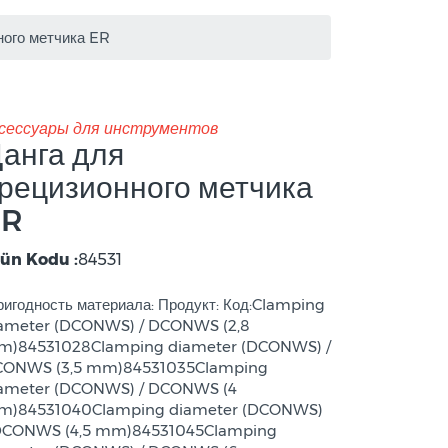
ного метчика ER
сессуары для инструментов
анга для
рецизионного метчика
ER
ün Kodu :
84531
игодность материала: Продукт: Код:Clamping
ameter (DCONWS) / DCONWS (2,8
)84531028Clamping diameter (DCONWS) /
ONWS (3,5 mm)84531035Clamping
ameter (DCONWS) / DCONWS (4
)84531040Clamping diameter (DCONWS)
DCONWS (4,5 mm)84531045Clamping