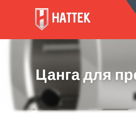
КОРПО
Цанга для пр