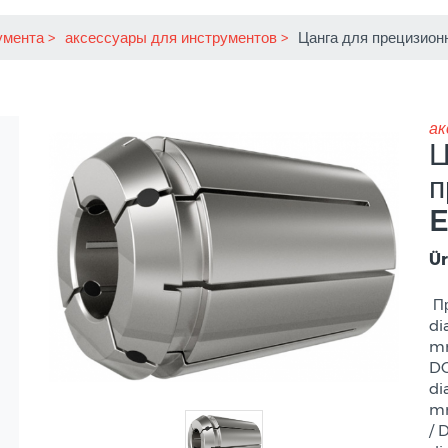
умента
аксессуары для инструментов
Цанга для прецизион
ак
Ц
п
Ür
Пр
di
mm
DC
di
mm
/ 