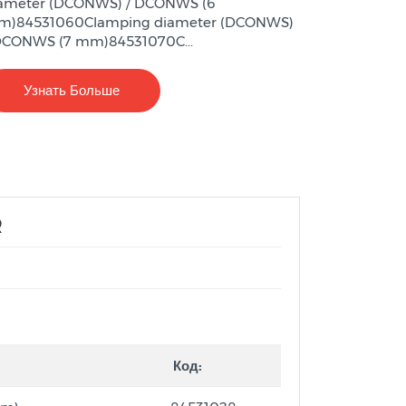
ameter (DCONWS) / DCONWS (6
)84531060Clamping diameter (DCONWS)
DCONWS (7 mm)84531070C...
Узнать Больше
R
Код: