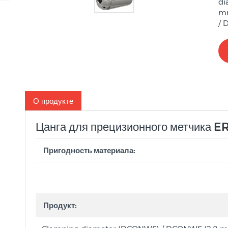
di
mm
/ 
О продукте
Цанга для прецизионного метчика E
Пригодность материала:
Продукт: