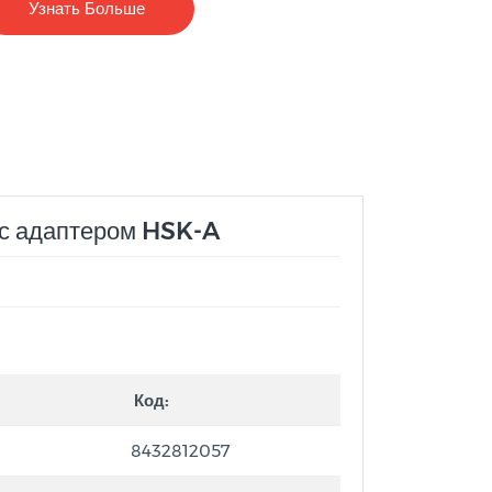
Узнать Больше
 с адаптером HSK-A
Код:
8432812057