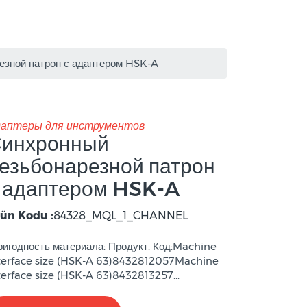
езной патрон с адаптером HSK-A
аптеры для инструментов
инхронный
езьбонарезной патрон
 адаптером HSK-A
ün Kodu :
84328_MQL_1_CHANNEL
игодность материала: Продукт: Код:Machine
terface size (HSK-A 63)8432812057Machine
terface size (HSK-A 63)8432813257...