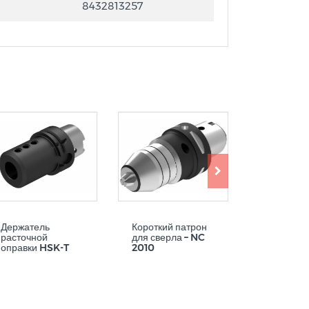
8432813257
Держатель
Короткий патрон
Компенса
расточной
для сверла – NC
держател
оправки HSK-T
2010
50 HS