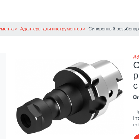
умента
Адаптеры для инструментов
Синхронный резьбонар
Ад
С
р
с
Ür
Пр
in
in