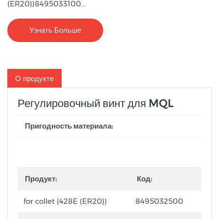
(ER20))8495033100...
Узнать Больше
О продукте
Регулировочный винт для MQL
Пригодность материала:
Продукт:
Код:
for collet (428E (ER20))
8495032500