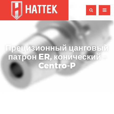
Прецизионный цанговый
патрон ER, конический –
Centro-P