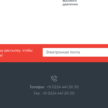
высокого
давления.
шу рассылку, чтобы
к!
Телефон : +9 0224 441 26 30
Fax : +9 0224 441 26 30