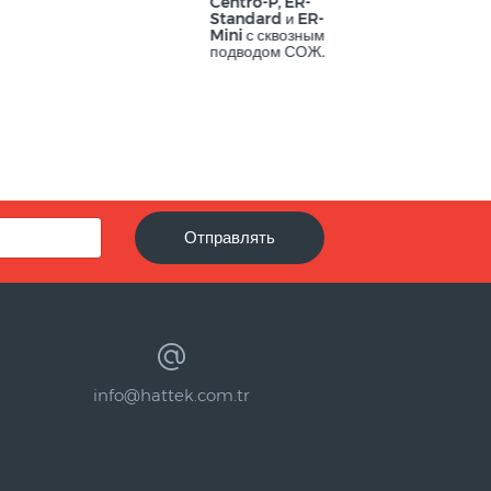
Centro-P, ER-
Standard и ER-
Mini с сквозным
подводом СОЖ.
Отправлять
info@hattek.com.tr