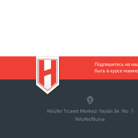
компенсацией
длины
Подпишитесь на на
быть в курсе новино
Nilüfer Ticaret Merkezi Yaylalı Sk. No : 1
Nilüfer/Bursa