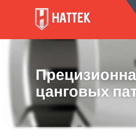
КОРПО
Прецизионна
цанговых пат