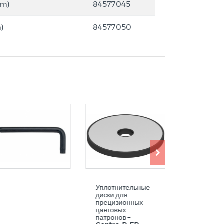
mm)
84577045
)
84577050
Уплотнительные
Ключ пов
диски для
прецизионных
цанговых
патронов –