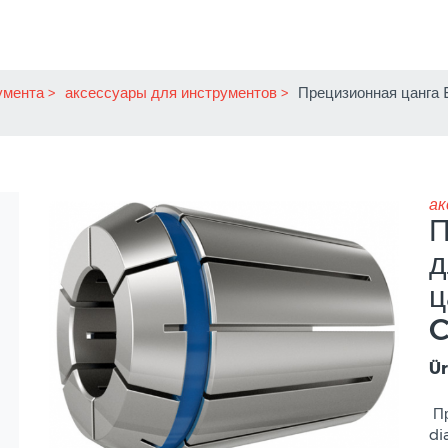
умента
аксессуары для инструментов
Прецизионная цанга 
ак
П
д
ц
C
Ür
Пр
di