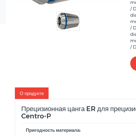
mm
/ 
di
mm
/ 
di
mm
/ 
О продукте
Прецизионная цанга ER для прецизи
Centro-P
Пригодность материала: