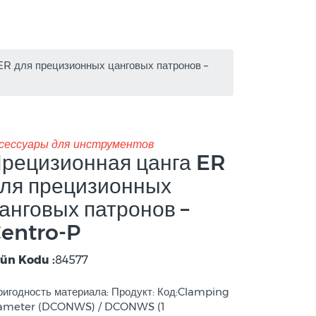
ER для прецизионных цанговых патронов –
сессуары для инструментов
рецизионная цанга ER
ля прецизионных
анговых патронов –
entro-P
ün Kodu :
84577
игодность материала: Продукт: Код:Clamping
ameter (DCONWS) / DCONWS (1