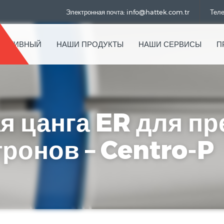
Электронная почта: info@hattek.com.tr
Теле
РАТИВНЫЙ
НАШИ ПРОДУКТЫ
НАШИ СЕРВИСЫ
П
я цанга ER для п
ронов – Centro-P