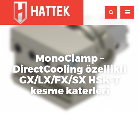
MonoClamp –
DirectCooling özellikli
GX/LX/FX/SX HSK-T
kesme katerleri