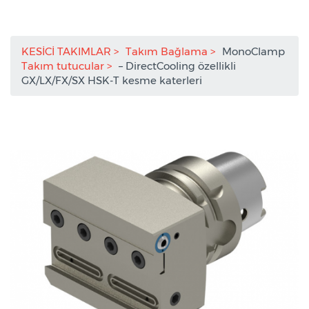
KESİCİ TAKIMLAR
Takım Bağlama
MonoClamp
Takım tutucular
– DirectCooling özellikli
GX/LX/FX/SX HSK-T kesme katerleri