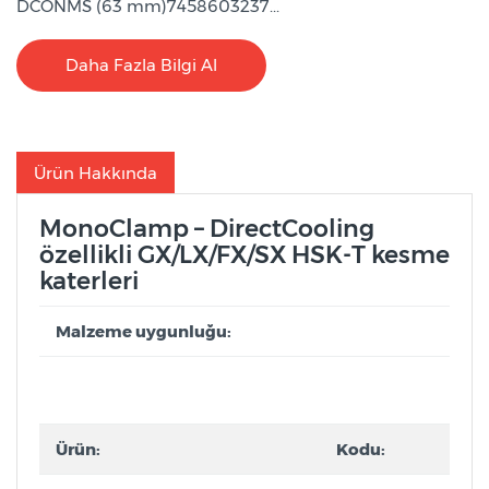
DCONMS (63 mm)7458603237...
Daha Fazla Bilgi Al
Ürün Hakkında
MonoClamp – DirectCooling
özellikli GX/LX/FX/SX HSK-T kesme
katerleri
Malzeme uygunluğu:
Ürün:
Kodu: