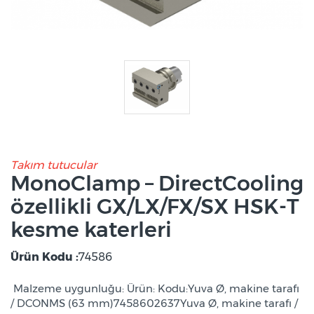
Takım tutucular
MonoClamp – DirectCooling
özellikli GX/LX/FX/SX HSK-T
kesme katerleri
Ürün Kodu :
74586
Malzeme uygunluğu: Ürün: Kodu:Yuva Ø, makine tarafı
/ DCONMS (63 mm)7458602637Yuva Ø, makine tarafı /