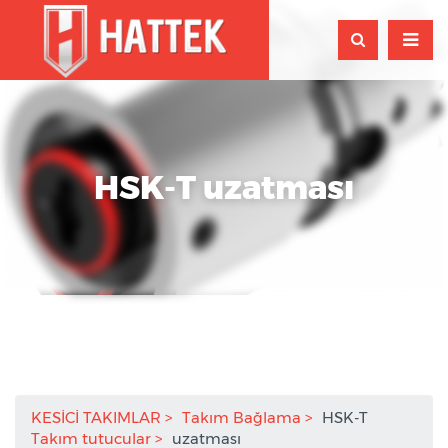
HSK-T uzatması
KESİCİ TAKIMLAR
Takım Bağlama
HSK-T
Takım tutucular
uzatması