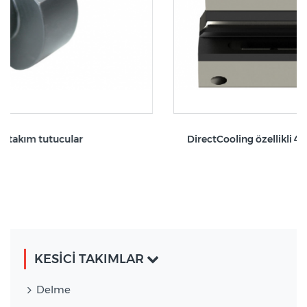
DirectCooling özellikli 45° HSK-T Kare kater yu
KESİCİ TAKIMLAR
Delme