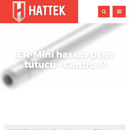
ER-Mini hassas pens
tutucu – Centro-P