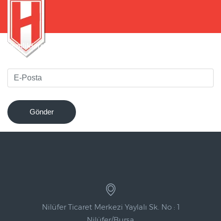
Yeniliklerden haberdar olmak için bültenimize kaydolun
!
Gönder
Nilüfer Ticaret Merkezi Yaylalı Sk. No : 1
Nilüfer/Bursa