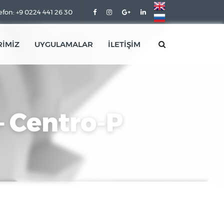
efon: +9 0224 441 26 30
RİMİZ
UYGULAMALAR
İLETİŞİM
– Centro-P