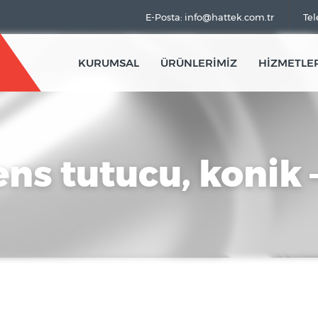
E-Posta: info@hattek.com.tr
Tel
KURUMSAL
ÜRÜNLERİMİZ
HİZMETLE
ns tutucu, konik 