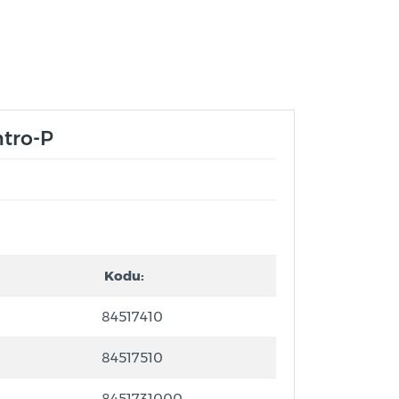
ntro-P
Kodu:
84517410
84517510
8451731000