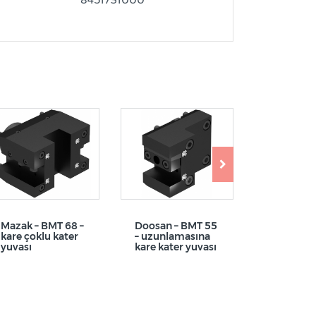
Mazak – BMT 68 –
Doosan – BMT 55
ER- Hass
kare çoklu kater
– uzunlamasına
tutucu – 
yuvası
kare kater yuvası