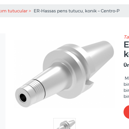
kım tutucular
ER-Hassas pens tutucu, konik – Centro-P
Ta
E
k
Ür
Ma
bi
bi
bi