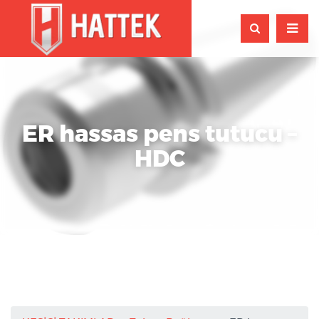
ER hassas pens tutucu –
HDC