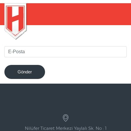
Yeniliklerden haberdar olmak için bültenimize kaydolun
!
Gönder
Nilüfer Ticaret Merkezi Yaylalı Sk. No : 1