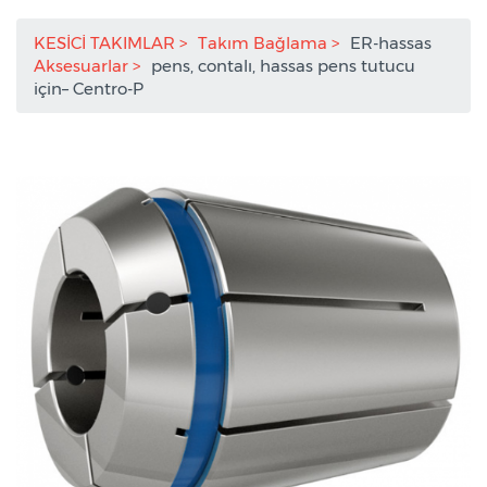
KESİCİ TAKIMLAR
Takım Bağlama
ER-hassas
Aksesuarlar
pens, contalı, hassas pens tutucu
için– Centro-P