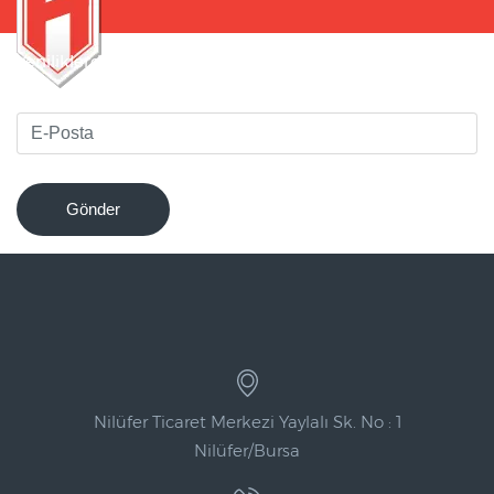
Yeniliklerden haberdar olmak için bültenimize kaydolun
!
Gönder
Nilüfer Ticaret Merkezi Yaylalı Sk. No : 1
Nilüfer/Bursa