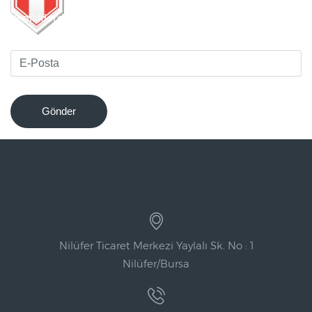
Yeniliklerden haberdar olmak için bültenimize kaydolun
!
Gönder
Nilüfer Ticaret Merkezi Yaylalı Sk. No : 1
Nilüfer/Bursa