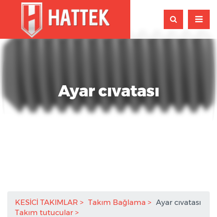
Ayar cıvatası
KESİCİ TAKIMLAR
Takım Bağlama
Ayar cıvatası
Takım tutucular